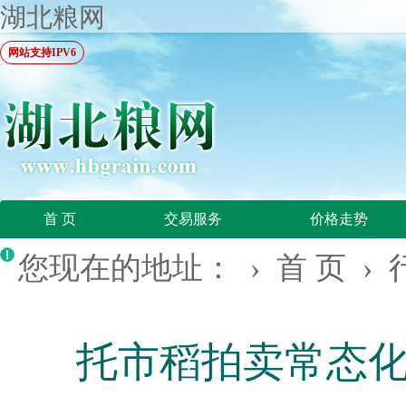
湖北粮网
网站支持IPV6
首 页
交易服务
价格走势
您现在的地址： ›
首 页
›
托市稻拍卖常态化